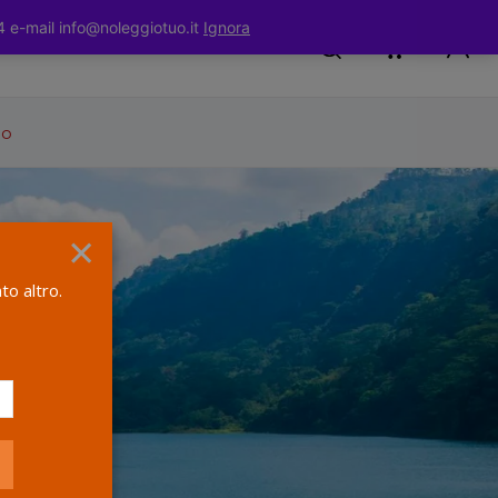
 e-mail info@noleggiotuo.it
Ignora
io
×
to altro.