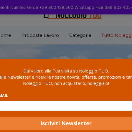
 clienti Numero Verde +39 800.129.500 Whatsapp +39 388 933 4054
Home
Proposte Lavoro
Categoria
Tutto Nolegg
Dai valore alla Tua visita su Noleggio TUO.
i alle Newsletter e ricevi le nostre novità, offerte, promozioni e tan
Noleggio TUO, non acquistarlo, noleggialo!
MAIL