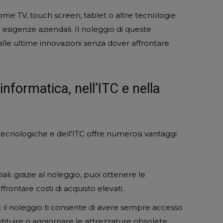
 come TV, touch screen, tablet o altre tecnologie
e esigenze aziendali. Il noleggio di queste
alle ultime innovazioni senza dover affrontare
informatica, nell’ITC e nella
 tecnologiche e dell’ITC offre numerosi vantaggi
iali: grazie al noleggio, puoi ottenere le
rontare costi di acquisto elevati.
il noleggio ti consente di avere sempre accesso
tituire o aggiornare le attrezzature obsolete.