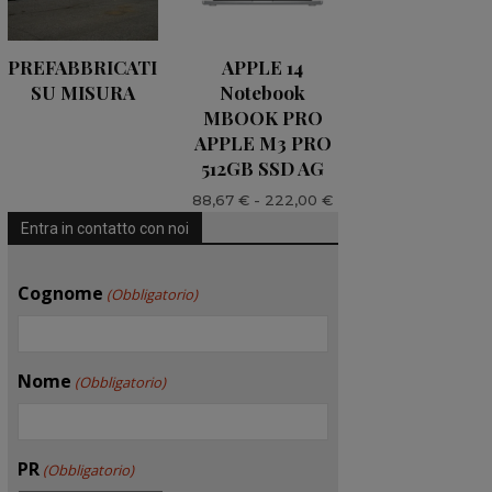
PREFABBRICATI
APPLE 14
SU MISURA
Notebook
MBOOK PRO
APPLE M3 PRO
512GB SSD AG
Fascia
88,67
€
-
222,00
€
di
Entra in contatto con noi
prezzo:
da
Cognome
(Obbligatorio)
88,67 €
a
222,00 €
Nome
(Obbligatorio)
PR
(Obbligatorio)