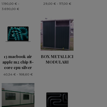
Fascia
1.190,00
€
-
29,00
€
-
117,00
€
Fascia
di
3.690,00
€
di
prezzo:
prezzo:
da
da
29,00 €
1.190,00 €
a
a
117,00 €
3.690,00 €
13 macbook air
BOX METALLICI
apple m2 chip 8-
MODULARI
core cpu silver
Fascia
40,54
€
-
168,60
€
di
prezzo:
da
40,54 €
a
168,60 €