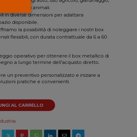
i per parcheggi auto, uso agricolo, giardinaggio,
e ricovero di animali.
li in diverse dimensioni per adattarsi
azio disponibile.
friamo la possibilità di noleggiare i nostri box
ili flessibili, con durata contrattuale da 6 a 60
eggio operativo per ottenere il box metallico di
pegno a lungo termine dell’acquisto diretto.
ere un preventivo personalizzato e iniziare a
luzioni pratiche e convenienti.
UNGI AL CARRELLO
dustria