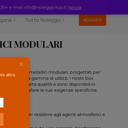
054 e-mail info@noleggiotuo.it
Ignora
goria
Tutto Noleggio
NEGOZIO
ICI MODULARI
 - max
×
ezione di box metallici modulari, progettati per
to altro.
tà per una vasta gamma di utilizzi. I nostri box
n materiali di alta qualità e sono disponibili in
ioni per soddisfare le tue esigenze specifiche.
za:
Costruiti per resistere agli agenti atmosferici e