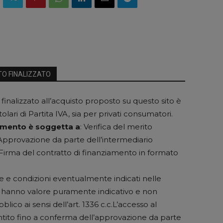
TO FINALIZZATO
 finalizzato all’acquisto proposto su questo sito è
itolari di Partita IVA, sia per privati consumatori.
iamento è soggetta a
: Verifica del merito
; Approvazione da parte dell’intermediario
Firma del contratto di finanziamento in formato
rate e condizioni eventualmente indicati nelle
o hanno valore puramente indicativo e non
blico ai sensi dell’art. 1336 c.c.L’accesso al
tito fino a conferma dell’approvazione da parte