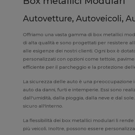
Box metallici Modulari
Autovetture, Autoveicoli, A
Offriamo una vasta gamma di box metallici modular
di alta qualità e sono progettati per resistere all
alle esigenze dei nostri clienti. Ogni box è dota
personalizzati con opzioni come tettoie, paviment
efficiente per il parcheggio e la protezione dell
La sicurezza delle auto è una preoccupazione im
auto da danni, furti e intemperie. Essi sono real
dall'umidità, dalla pioggia, dalla neve e dal sole
sicuro all'interno.
La flessibilità dei box metallici modulari li ren
più veicoli. Inoltre, possono essere personalizz