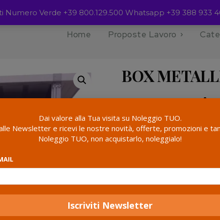
ienti Numero Verde +39 800.129.500 Whatsapp +39 388 933 4
Home
Proposte Lavoro
Cate
MODULARI
BOX METALL
Rata Mese min.
Dai valore alla Tua visita su Noleggio TUO.
Benvenuti nella nostra sel
i alle Newsletter e ricevi le nostre novità, offerte, promozioni e tan
offrire versatilità e pratici
Noleggio TUO, non acquistarlo, noleggialo!
metallici sono realizzati co
diverse tipologie e dimens
MAIL
Caratteristiche principali:
Robustezza e Sicurez
proteggere i tuoi beni.