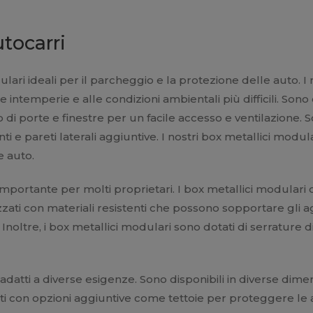
utocarri
i ideali per il parcheggio e la protezione delle auto. I no
e intemperie e alle condizioni ambientali più difficili. Sono
to di porte e finestre per un facile accesso e ventilazione
i e pareti laterali aggiuntive. I nostri box metallici modu
e auto.
portante per molti proprietari. I box metallici modulari 
izzati con materiali resistenti che possono sopportare gli 
. Inoltre, i box metallici modulari sono dotati di serrature 
de adatti a diverse esigenze. Sono disponibili in diverse di
ati con opzioni aggiuntive come tettoie per proteggere le 