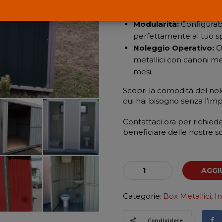
Versatilità d’Uso:
Ideal
magazzinaggio, cantiere 
Modularità:
Configurabi
perfettamente al tuo sp
Noleggio Operativo:
Of
metallici con canoni mens
mesi.
Scopri la comodità del nol
cui hai bisogno senza l’im
Contattaci ora per richied
beneficiare delle nostre so
BOX
AGGI
METALLICI
MODULARI
Categorie:
Box Metallici
,
In
quantità
Condividere