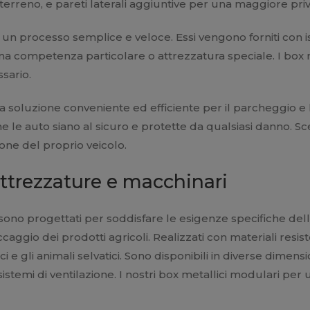
 terreno, e pareti laterali aggiuntive per una maggiore pri
processo semplice e veloce. Essi vengono forniti con istr
una competenza particolare o attrezzatura speciale. I box
ssario.
a soluzione conveniente ed efficiente per il parcheggio e
 le auto siano al sicuro e protette da qualsiasi danno. S
ione del proprio veicolo.
ttrezzature e macchinari
sono progettati per soddisfare le esigenze specifiche dell'a
occaggio dei prodotti agricoli. Realizzati con materiali resis
ci e gli animali selvatici. Sono disponibili in diverse dime
 sistemi di ventilazione. I nostri box metallici modulari pe