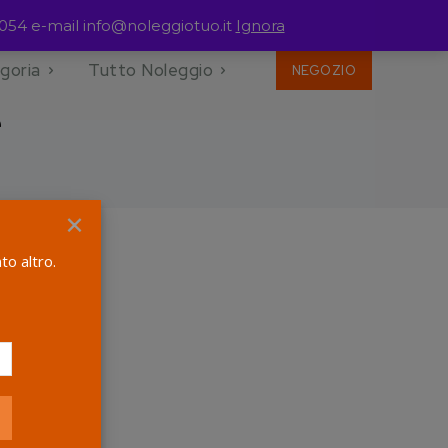
054 e-mail info@noleggiotuo.it
Ignora
goria
Tutto Noleggio
NEGOZIO
e
×
to altro.