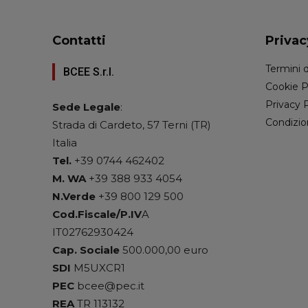
Contatti
Privac
Termini d
BCEE S.r.l.
Cookie P
Privacy 
Sede Legale
:
Condizio
Strada di Cardeto, 57 Terni (TR)
Italia
Tel.
+39 0744 462402
M. WA
+39 388 933 4054
N.Verde
+39 800 129 500
Cod.Fiscale/P.IV
A
IT02762930424
Cap. Sociale
500.000,00 euro
SDI
M5UXCR1
PEC
bcee@pec.it
REA
TR 113132