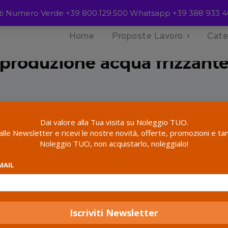
ienti Numero Verde +39 800.129.500 Whatsapp +39 388 933 4
Home
Prodotti taggati “produzione acqua frizzante”
Home
Proposte Lavoro
Cate
produzione acqua frizzant
Dai valore alla Tua visita su Noleggio TUO.
i alle Newsletter e ricevi le nostre novità, offerte, promozioni e tan
Noleggio TUO, non acquistarlo, noleggialo!
all 2 results
MAIL