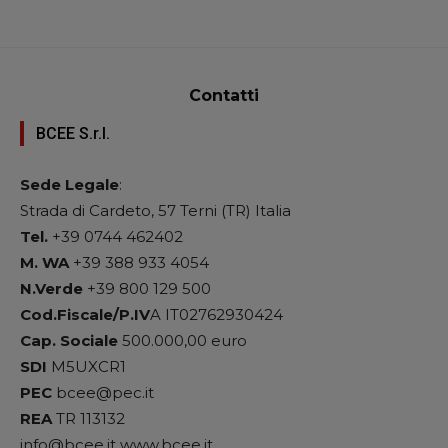
Contatti
BCEE S.r.l.
Sede Legale
:
Strada di Cardeto, 57 Terni (TR) Italia
Tel.
+39 0744 462402
M. WA
+39 388 933 4054
N.Verde
+39 800 129 500
Cod.Fiscale/P.IV
A IT02762930424
Cap. Sociale
500.000,00 euro
SDI
M5UXCR1
PEC
bcee@pec.it
REA
TR 113132
info@bcee.it www.bcee.it