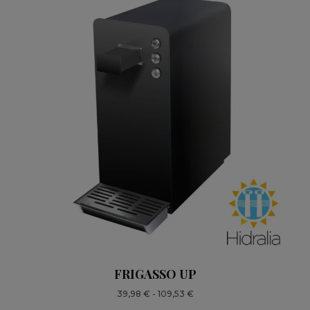
FRIGASSO UP
Fascia
39,98
€
-
109,53
€
di