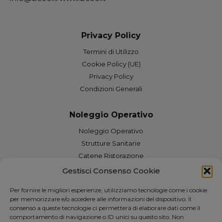
Privacy Policy
Termini di Utilizzo
Cookie Policy (UE)
Privacy Policy
Condizioni Generali
Noleggio Operativo
Noleggio Operativo
Strutture Sanitarie
Catene Ristorazione
Grandi Hotel
Gestisci Consenso Cookie
Uffici e Coworking
Per fornire le migliori esperienze, utilizziamo tecnologie come i cookie
Franchising
per memorizzare e/o accedere alle informazioni del dispositivo. Il
Negozi e centri commerciali
consenso a queste tecnologie ci permetterà di elaborare dati come il
comportamento di navigazione o ID unici su questo sito. Non
Edilizia