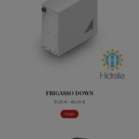
FRIGASSO DOWN
Fascia
31,05
€
-
85,05
€
di
Scegli
prezzo:
da
31,05 €
a
85,05 €