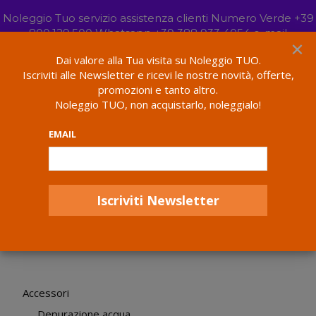
HOME DESIGNER
Noleggio Tuo servizio assistenza clienti Numero Verde +39
BOOK NOW
by Amanda Thompson
800.129.500 Whatsapp +39 388 933 4054 e-mail
×
info@noleggiotuo.it
Ignora
Dai valore alla Tua visita su Noleggio TUO.
Lavora Con Noi
Convenzione Fornitori
Contract Client
Iscriviti alle Newsletter e ricevi le nostre novità, offerte,
promozioni e tanto altro.
Home
Prodotti taggati “osmosi inversa”
Noleggio TUO, non acquistarlo, noleggialo!
osmosi inversa
EMAIL
Accessori
Depurazione acqua