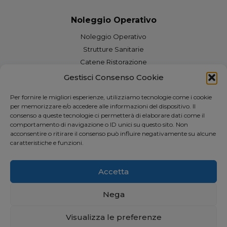
Noleggio Operativo
Noleggio Operativo
Strutture Sanitarie
Catene Ristorazione
Grandi Hotel
Gestisci Consenso Cookie
Uffici e Coworking
Per fornire le migliori esperienze, utilizziamo tecnologie come i cookie
Franchising
per memorizzare e/o accedere alle informazioni del dispositivo. Il
Negozi e centri commerciali
consenso a queste tecnologie ci permetterà di elaborare dati come il
comportamento di navigazione o ID unici su questo sito. Non
Edilizia
acconsentire o ritirare il consenso può influire negativamente su alcune
Efficientamento Energetico
caratteristiche e funzioni.
Industria
Informatica ITC
Accetta
Nega
Visualizza le preferenze