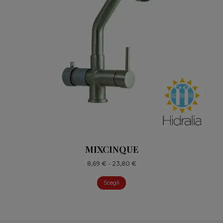
MIXCINQUE
Fascia
8,69
€
-
23,80
€
di
Scegli
prezzo:
da
8,69 €
a
23,80 €