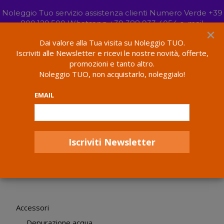
HOME DESIGNER
Noleggio Tuo servizio assistenza clienti Numero Verde +39
BOOK NOW
by Amanda Thompson
800.129.500 Whatsapp +39 388 933 4054 e-mail
×
info@noleggiotuo.it
Ignora
Dai valore alla Tua visita su Noleggio TUO.
Lavora Con Noi
Convenzione Fornitori
Contract Client
Iscriviti alle Newsletter e ricevi le nostre novità, offerte,
promozioni e tanto altro.
Home
Prodotti taggati “miscelatore 5 vie”
Noleggio TUO, non acquistarlo, noleggialo!
miscelatore 5 vie
EMAIL
Accessori
Depurazione acqua