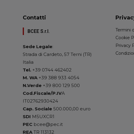
Contatti
Privac
Termini d
BCEE S.r.l.
Cookie P
Privacy 
Sede Legale
:
Condizio
Strada di Cardeto, 57 Terni (TR)
Italia
Tel.
+39 0744 462402
M. WA
+39 388 933 4054
N.Verde
+39 800 129 500
Cod.Fiscale/P.IV
A
IT02762930424
Cap. Sociale
500.000,00 euro
SDI
M5UXCR1
PEC
bcee@pec.it
REA
TR 113132