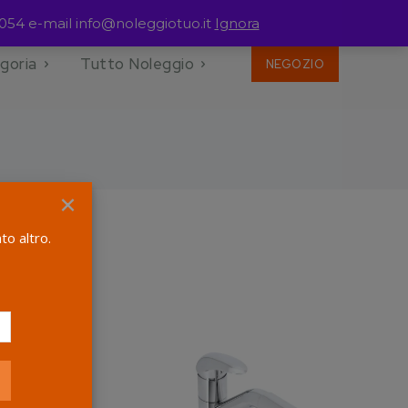
054 e-mail info@noleggiotuo.it
Ignora
goria
Tutto Noleggio
NEGOZIO
×
to altro.