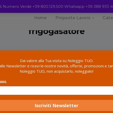
ienti Numero Verde +39 800.129.500 Whatsapp +39 388 933 4
Home
Prodotti taggati “frigogasatore”
Home
Proposte Lavoro
Cate
frigogasatore
Dai valore alla Tua visita su Noleggio TUO.
i alle Newsletter e ricevi le nostre novità, offerte, promozioni e tan
Noleggio TUO, non acquistarlo, noleggialo!
all 6 results
MAIL