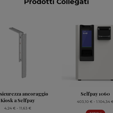
Prodotti Collegati
i sicurezza ancoraggio
Selfpay 1060
Kiosk a Selfpay
403,10
€
-
1.104,34
Fascia
4,24
€
-
11,63
€