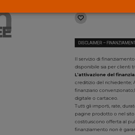
Selfpay
quantità
DISCLAIMER – FINANZIAMEN
Il servizio di finanziamento
disponibile sia per clienti t
L’attivazione del finanz
creditizio del richiedente
finanziario convenzionato;
digitale o cartaceo.
Tutti gli importi, rate, du
pagine prodotto o nel sit
costituiscono offerta al pub
finanziamento non è garan