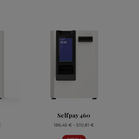
Selfpay 460
Fascia
Fascia
€
186,45
€
-
510,81
€
di
di