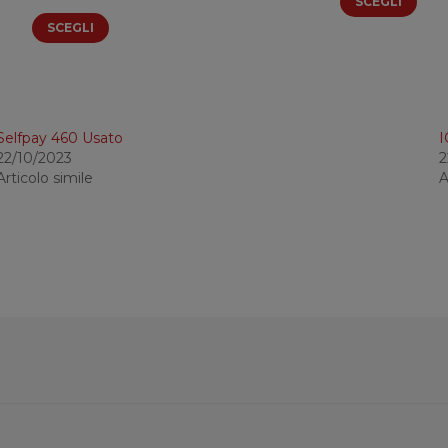
di
SCEGLI
prezzo:
SCEGLI
da
4,24 €
a
11,63 €
Selfpay 460 Usato
I
22/10/2023
2
Articolo simile
A