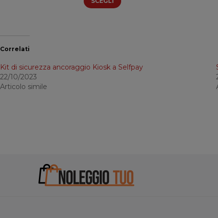
prezzo:
SCEGLI
da
54,72 €
a
149,91 €
Correlati
Kit di sicurezza ancoraggio Kiosk a Selfpay
22/10/2023
Articolo simile