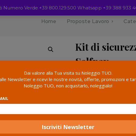
ienti Numero Verde +39 800.129.500 Whatsapp +39 388 933 4
Home
Proposte Lavoro
Cate
urezza ancoraggio Kiosk a Selfpay
Kit di sicure
Selfpay
Dai valore alla Tua visita su Noleggio TUO.
Rata Mese min.
i alle Newsletter e ricevi le nostre novità, offerte, promozioni e tan
Noleggio TUO, non acquistarlo, noleggialo!
MAIL
Kit
AGGI
di
sicurezza
Categorie:
Accessori
,
Cass
ancoraggio
Kiosk
a
Condividere