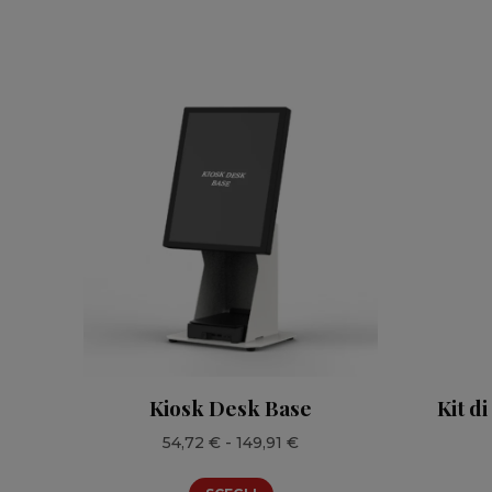
Kiosk Desk Base
Kit d
Fascia
54,72
€
-
149,91
€
di