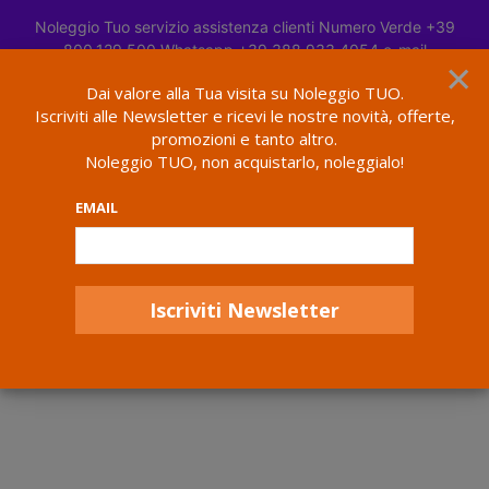
HOME DESIGNER
Noleggio Tuo servizio assistenza clienti Numero Verde +39
BOOK NOW
by Amanda Thompson
800.129.500 Whatsapp +39 388 933 4054 e-mail
×
info@noleggiotuo.it
Ignora
Dai valore alla Tua visita su Noleggio TUO.
Lavora Con Noi
Convenzione Fornitori
Contract Client
Iscriviti alle Newsletter e ricevi le nostre novità, offerte,
Home
Newsletter
promozioni e tanto altro.
Noleggio TUO, non acquistarlo, noleggialo!
Newsletter
EMAIL
Email
Privacy DGPR 679/2016