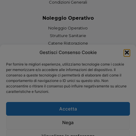
Condizioni Generali
Noleggio Operativo
Noleggio Operativo
Strutture Sanitarie
Catene Ristorazione
Grandi Hotel
Gestisci Consenso Cookie
Uffici e Coworking
Per fornire le migliori esperienze, utilizziamo tecnologie come i cookie
Franchising
per memorizzare e/o accedere alle informazioni del dispositivo. Il
Negozi e centri commerciali
consenso a queste tecnologie ci permetterà di elaborare dati come il
comportamento di navigazione o ID unici su questo sito. Non
Edilizia
acconsentire o ritirare il consenso può influire negativamente su alcune
Efficientamento Energetico
caratteristiche e funzioni.
Industria
Informatica ITC
Accetta
Nega